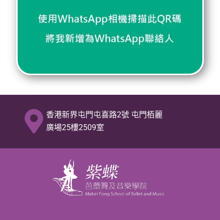
香港新界屯門屯喜路2號 屯門栢麗
廣場25樓2509室