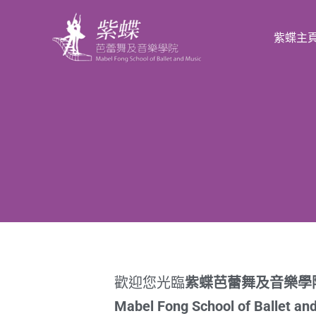
跳
至
紫蝶主
主
要
內
容
歡迎您光臨
紫蝶芭蕾舞及音樂學
Mabel Fong School of Ballet an